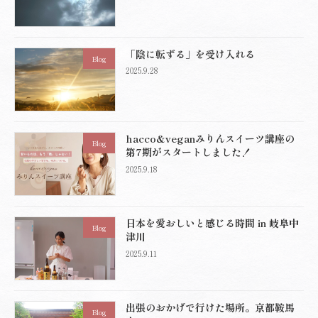
「陰に転ずる」を受け入れる
Blog
2025.9.28
hacco&veganみりんスイーツ講座の
Blog
第7期がスタートしました！
2025.9.18
日本を愛おしいと感じる時間 in 岐阜中
Blog
津川
2025.9.11
出張のおかげで行けた場所。京都鞍馬
Blog