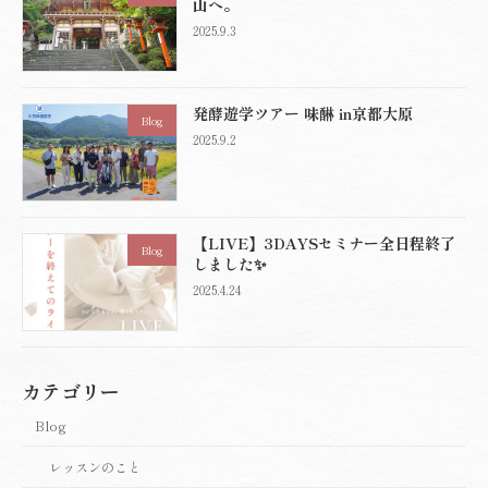
山へ。
2025.9.3
発酵遊学ツアー 味醂 in京都大原
Blog
2025.9.2
【LIVE】3DAYSセミナー全日程終了
Blog
しました✨
2025.4.24
カテゴリー
Blog
レッスンのこと