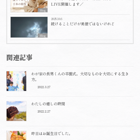
LIVE開催します／
Blog
2025.10.6
続けることだけが美徳ではないけれど
Blog
関連記事
わが家の長男くんの卒園式。大切なものを大切にする生き
方。
2022.3.27
わたしの癒しの時間
2022.2.27
昨日はお誕生日でした。