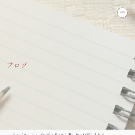
コ
ナ
ン
ビ
テ
ゲ
ン
ー
ツ
シ
へ
ョ
ス
ン
キ
に
ッ
移
プ
動
ブログ
トップページ
ブログ
Blog
楽しかった夏やすみ！