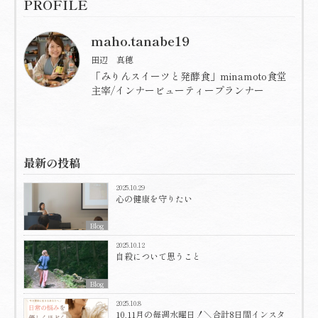
PROFILE
maho.tanabe19
田辺 真穂
「みりんスイーツと発酵食」minamoto食堂
主宰/インナービューティープランナー
最新の投稿
2025.10.29
心の健康を守りたい
Blog
2025.10.12
自殺について思うこと
Blog
2025.10.8
10,11月の毎週水曜日！＼合計8日間インスタ