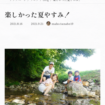
楽しかった夏やすみ！
最
2021.8.16
2021.9.21
maho.tanabe19
終
更
新
日
時
: