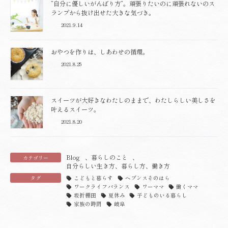
”自分に優しいがんばり方”。頑張りたいのに頑張れないのス
ランプから抜け出せた大きな気づき。
2021.9.14
おやつを作りは、しあわせの循環。
2021.8.25
スイーツが大好きなわたしのままで、わたしらしい美しさを
叶えるスイーツ。
2021.8.20
Blog
、
暮らしのこと
、
カテゴリー
自分らしい生き方、暮らし方、働き方
タグ
こどもと暮らす
ヘブンスそのはら
ワークライフバランス
ワーママ
働くママ
坂折棚田
夏休み
子どものいる暮らし
家族の時間
岐阜