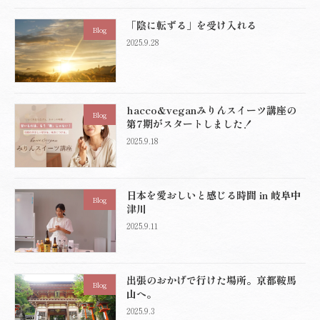
「陰に転ずる」を受け入れる
Blog
2025.9.28
hacco&veganみりんスイーツ講座の
Blog
第7期がスタートしました！
2025.9.18
日本を愛おしいと感じる時間 in 岐阜中
Blog
津川
2025.9.11
出張のおかげで行けた場所。京都鞍馬
Blog
山へ。
2025.9.3