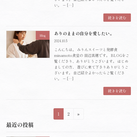
い。 － […]
続きを読む
ありのままの自分を愛したい。
Blog
2024.10.5
こんにちは。 みりんスイーツと発酵食
minamoto食堂の 田辺真穂です。 BLOGをご
覧くださり、ありがとうございます。 はじめ
ましての方、 遊びに来て下さりありがとうご
ざいます。 自己紹介よかったらご覧くださ
い。 － […]
続きを読む
投
固
固
1
2
»
定
定
稿
最近の投稿
ペ
ペ
の
ー
ー