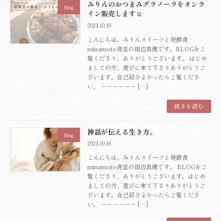
みりんのおつまみグラノーラをオンラ
Blog
イン販売します☺️
2024.10.19
こんにちは。みりんスイーツと発酵食
minamoto食堂の田辺真穂です。BLOGをご
覧くださり、ありがとうございます。 はじめ
ましての方、遊びに来て下さりありがとうご
ざいます。自己紹介よかったらご覧くださ
い。 －－－－－－ […]
続きを読む
神話が伝える生き方。
Blog
2024.10.16
こんにちは。みりんスイーツと発酵食
minamoto食堂の田辺真穂です。 BLOGをご
覧くださり、ありがとうございます。はじめ
ましての方、遊びに来て下さりありがとうご
ざいます。自己紹介よかったらご覧くださ
い。 －－－－－－ […]