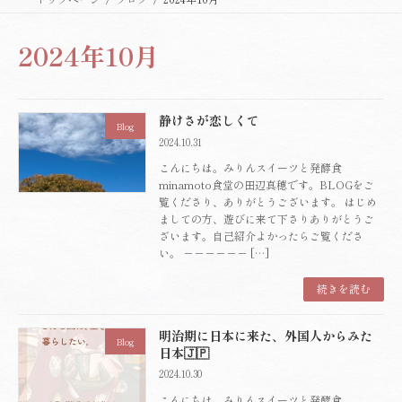
2024年10月
静けさが恋しくて
Blog
2024.10.31
こんにちは。みりんスイーツと発酵食
minamoto食堂の田辺真穂です。BLOGをご
覧くださり、ありがとうございます。 はじめ
ましての方、遊びに来て下さりありがとうご
ざいます。自己紹介よかったらご覧くださ
い。 －－－－－－ […]
続きを読む
明治期に日本に来た、外国人からみた
Blog
日本🇯🇵
2024.10.30
こんにちは。みりんスイーツと発酵食