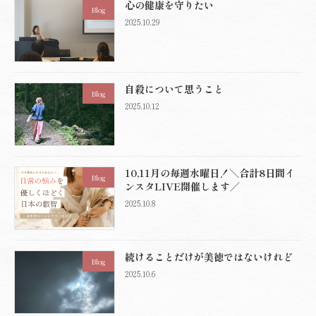
心の健康を守りたい
ペ
ジ
ジ
Blog
2025.10.29
ー
ジ
送
自殺について思うこと
Blog
り
2025.10.12
10,11月の毎週水曜日！＼合計8日間イ
Blog
ンスタLIVE開催します／
2025.10.8
続けることだけが美徳ではないけれど
Blog
2025.10.6