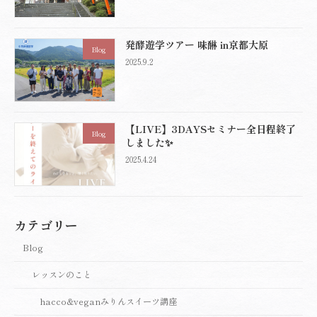
発酵遊学ツアー 味醂 in京都大原
Blog
2025.9.2
【LIVE】3DAYSセミナー全日程終了
Blog
しました✨
2025.4.24
カテゴリー
Blog
レッスンのこと
hacco&veganみりんスイーツ講座