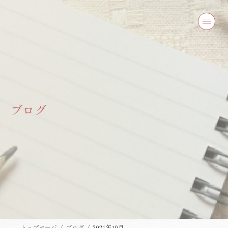
コ
ナ
ン
ビ
テ
ゲ
ン
ー
ツ
シ
へ
ョ
ス
ン
キ
に
ッ
移
プ
動
ブログ
トップページ
ブログ
2024年10月