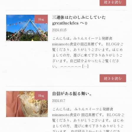
続きを読む
三連休はたのしみにしていた
Blog
greatluckfes へ☺️
2024.10.15
こんにちは。みりんスイーツと発酵食
minamoto食堂の田辺真穂です。 BLOGをご
覧くださり、ありがとうございます。はじめ
ましての方、遊びに来て下さりありがとうご
ざいます。自己紹介よかったらご覧くださ
い。 －－－－－－ […]
続きを読む
自信がある振る舞い。
Blog
2024.10.7
こんにちは。 みりんスイーツと発酵食
minamoto食堂の 田辺真穂です。 BLOGをご
覧くださり、ありがとうございます。 はじめ
ましての方、 遊びに来て下さりありがとうご
ざいます。 自己紹介よかったらご覧くださ