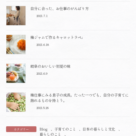
自分に合った、お仕事のがんばり方
2021.7.1
梅ジャムで作るキャロットラペ♩
2021.6.18
岐阜のおいしい初夏の味
2021.6.9
梅仕事にみる息子の成長。たった一つでも、自分の子育てに
誇れるものを持とう。
2021.5.26
Blog
、
子育てのこと
、
日本の暮らしと文化
、
カテゴリー
暮らしのこと
、