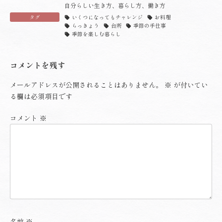
自分らしい生き方、暮らし方、働き方
タグ
いくつになってもチャレンジ
お料理
らっきょう
台所
季節の手仕事
季節を楽しむ暮らし
コメントを残す
メールアドレスが公開されることはありません。
※
が付いてい
る欄は必須項目です
コメント
※
名前
※