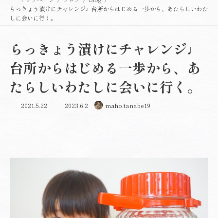
らっきょう漬けにチャレンジ♩台所からはじめる一歩から、あたらしいわた
しに会いに行く。
らっきょう漬けにチャレンジ♩
台所からはじめる一歩から、あ
たらしいわたしに会いに行く。
最
2021.5.22
2023.6.2
maho.tanabe19
終
更
新
日
時
: