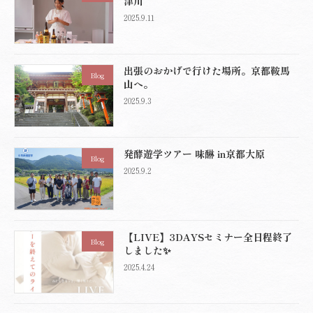
津川
2025.9.11
出張のおかげで行けた場所。京都鞍馬
Blog
山へ。
2025.9.3
発酵遊学ツアー 味醂 in京都大原
Blog
2025.9.2
【LIVE】3DAYSセミナー全日程終了
Blog
しました✨
2025.4.24