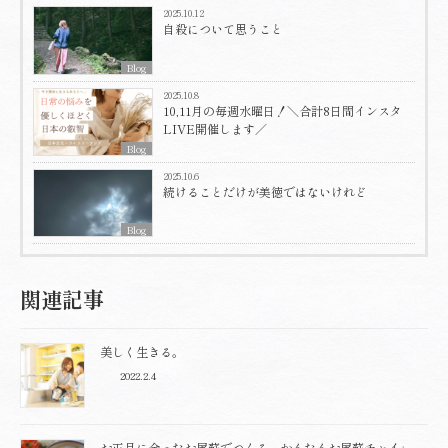
2025.10.12
自殺について思うこと
Blog
2025.10.8
10,11月の毎週水曜日！＼合計8日間インスタ
LIVE開催します／
Blog
2025.10.6
続けることだけが美徳ではないけれど
Blog
関連記事
美しく生きる。
2022.2.4
お正月に余ったお屠蘇でつくる、かんたんお屠蘇チャイ♩