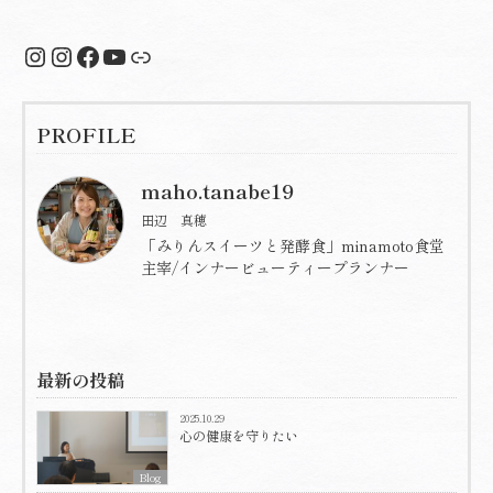
Instagram
Instagram
Facebook
YouTube
リンク
PROFILE
maho.tanabe19
田辺 真穂
「みりんスイーツと発酵食」minamoto食堂
主宰/インナービューティープランナー
最新の投稿
2025.10.29
心の健康を守りたい
Blog