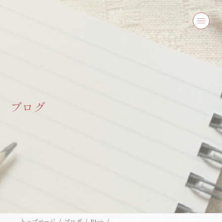
コ
ナ
ン
ビ
テ
ゲ
ン
ー
ツ
シ
へ
ョ
ス
ン
キ
に
ッ
移
プ
動
ブログ
トップページ
ブログ
Blog