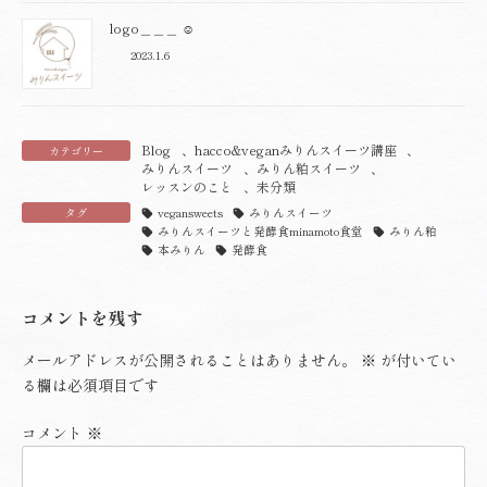
logo＿＿＿ ☺︎
2023.1.6
Blog
、
hacco&veganみりんスイーツ講座
、
カテゴリー
みりんスイーツ
、
みりん粕スイーツ
、
レッスンのこと
、
未分類
タグ
vegansweets
みりんスイーツ
みりんスイーツと発酵食minamoto食堂
みりん粕
本みりん
発酵食
コメントを残す
メールアドレスが公開されることはありません。
※
が付いてい
る欄は必須項目です
コメント
※