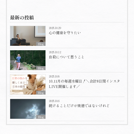
最新の投稿
2025.10.29
心の健康を守りたい
Blog
2025.10.12
自殺について思うこと
Blog
2025.10.8
10,11月の毎週水曜日！＼合計8日間インスタ
LIVE開催します／
Blog
2025.10.6
続けることだけが美徳ではないけれど
Blog