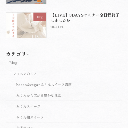
【LIVE】3DAYSセミナー全日程終了
Blog
しました✨
2025.4.24
カテゴリー
Blog
レッスンのこと
hacco&veganみりんスイーツ講座
みりんから広がる豊かな食卓
みりんスイーツ
みりん粕スイーツ