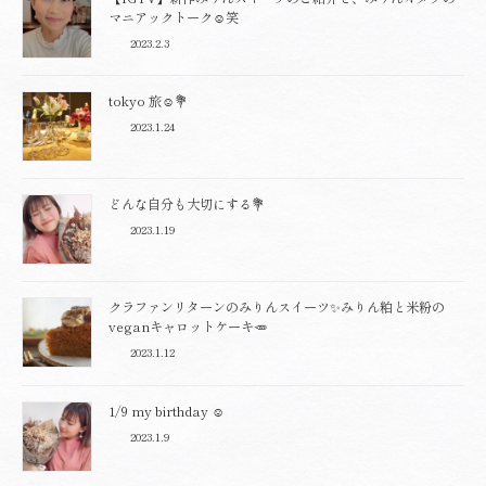
マニアックトーク☺️笑
2023.2.3
tokyo 旅☺️💐
2023.1.24
どんな自分も大切にする💐
2023.1.19
クラファンリターンのみりんスイーツ✨みりん粕と米粉の
veganキャロットケーキ🥕
2023.1.12
1/9 my birthday ☺︎
2023.1.9