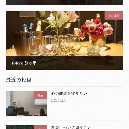
2023.1.19
次の記事
tokyo 旅☺️💐
2023.1.24
最近の投稿
心の健康を守りたい
Blog
2025.10.29
自殺について思うこと