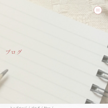
コ
ナ
ン
ビ
テ
ゲ
ン
ー
ツ
シ
へ
ョ
ス
ン
キ
に
ッ
移
プ
動
ブログ
トップページ
ブログ
Blog