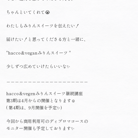
ちゃんといてくれて😭
わたしもみりんスイーツを伝えたい！
届けたい！と思ってくださる方と一緒に、
"hacco＆veganみりんスイーツ "
少しずつ広めていけたらいいな✨
＿＿＿＿＿＿＿＿＿＿＿＿＿＿＿＿＿＿＿
hacco＆vegenみりんスイーツ継続講座
第3期は4月からの開催となります☺️
( 第4期は、9月開催を予定✨)
今回から商用利用可のディプロマコースの
モニター開催も予定しております✨