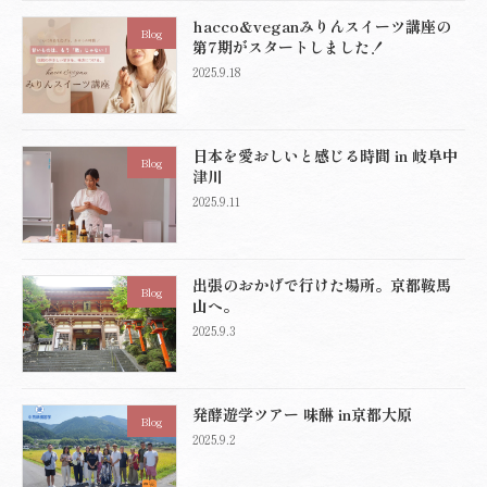
hacco&veganみりんスイーツ講座の
Blog
第7期がスタートしました！
2025.9.18
日本を愛おしいと感じる時間 in 岐阜中
Blog
津川
2025.9.11
出張のおかげで行けた場所。京都鞍馬
Blog
山へ。
2025.9.3
発酵遊学ツアー 味醂 in京都大原
Blog
2025.9.2