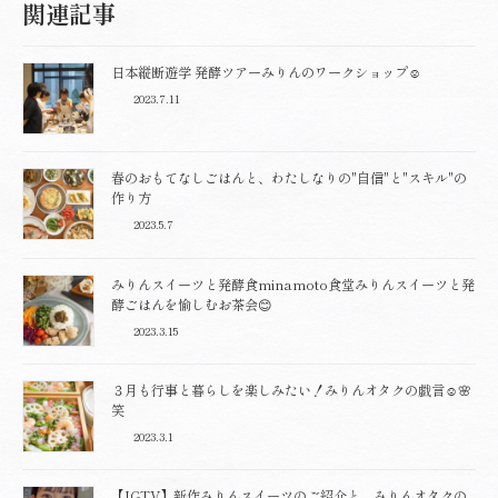
関連記事
日本縦断遊学 発酵ツアーみりんのワークショップ☺️
2023.7.11
春のおもてなしごはんと、わたしなりの"自信"と"スキル"の
作り方
2023.5.7
みりんスイーツと発酵食minamoto食堂みりんスイーツと発
酵ごはんを愉しむお茶会😊
2023.3.15
３月も行事と暮らしを楽しみたい！みりんオタクの戯言☺️🌸
笑
2023.3.1
【IGTV】新作みりんスイーツのご紹介と、みりんオタクの