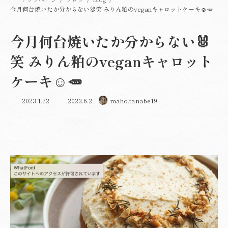
今月何台焼いたか分からない🐰笑 みりん粕のveganキャロットケーキ☺️🥕
今月何台焼いたか分からない🐰
笑 みりん粕のveganキャロット
ケーキ☺️🥕
最
2023.1.22
2023.6.2
maho.tanabe19
終
更
新
日
時
: