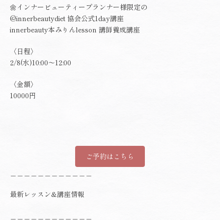
🌼インナービューティープランナー様限定の
@innerbeautydiet
協会公式1day講座
innerbeauty本みりんlesson 講師養成講座
〈日程〉
2/8(水)10:00〜12:00
〈金額〉
10000円
ご予約はこちら
＿＿＿＿＿＿＿＿＿＿＿＿
最新レッスン&講座情報
＿＿＿＿＿＿＿＿＿＿＿＿