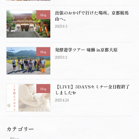
出張のおかげで行けた場所。京都鞍馬
Blog
山へ。
2025.9.3
発酵遊学ツアー 味醂 in京都大原
Blog
2025.9.2
【LIVE】3DAYSセミナー全日程終了
Blog
しました✨
2025.4.24
カテゴリー
Blog