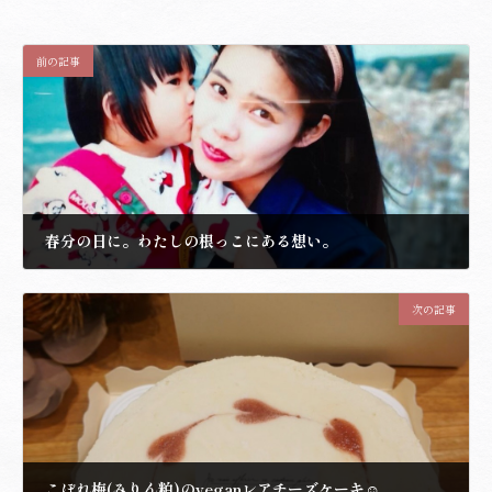
前の記事
春分の日に。わたしの根っこにある想い。
2023.3.21
次の記事
こぼれ梅(みりん粕)のveganレアチーズケーキ☺️