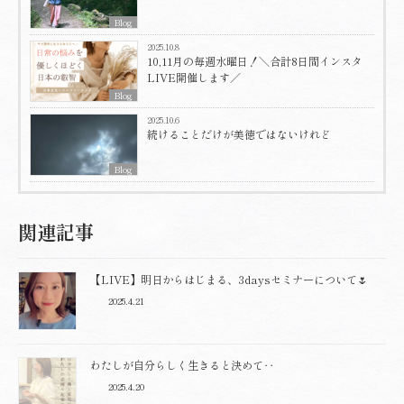
Blog
2025.10.8
10,11月の毎週水曜日！＼合計8日間インスタ
LIVE開催します／
Blog
2025.10.6
続けることだけが美徳ではないけれど
Blog
関連記事
【LIVE】明日からはじまる、3daysセミナーについて🌷
2025.4.21
わたしが自分らしく生きると決めて‥
2025.4.20