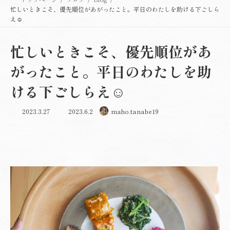
忙しいときこそ、優先順位があがったこと。平日のわたしを助ける下ごしら
え☺️
忙しいときこそ、優先順位があ
がったこと。平日のわたしを助
ける下ごしらえ☺️
最
2023.3.27
2023.6.2
maho.tanabe19
終
更
新
日
時
: