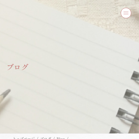
コ
ナ
ン
ビ
テ
ゲ
ン
ー
ツ
シ
へ
ョ
ス
ン
キ
に
ッ
移
プ
動
ブログ
トップページ
ブログ
Blog