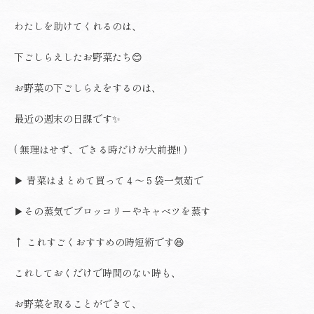
わたしを助けてくれるのは、
下ごしらえしたお野菜たち😊
お野菜の下ごしらえをするのは、
最近の週末の日課です✨
( 無理はせず、できる時だけが大前提!! )
▶︎ 青菜はまとめて買って４〜５袋一気茹で
▶︎その蒸気でブロッコリーやキャベツを蒸す
↑ これすごくおすすめの時短術です😆
これしておくだけで時間のない時も、
お野菜を取ることができて、