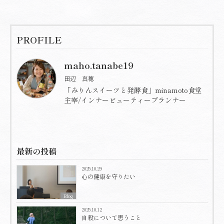
PROFILE
maho.tanabe19
田辺 真穂
「みりんスイーツと発酵食」minamoto食堂
主宰/インナービューティープランナー
最新の投稿
2025.10.29
心の健康を守りたい
Blog
2025.10.12
自殺について思うこと