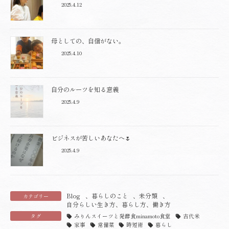
2025.4.12
母としての、自信がない。
2025.4.10
自分のルーツを知る意義
2025.4.9
ビジネスが苦しいあなたへ🌷
2025.4.9
Blog
、
暮らしのこと
、
未分類
、
カテゴリー
自分らしい生き方、暮らし方、働き方
タグ
みりんスイーツと発酵食minamoto食堂
古代米
家事
常備菜
時短術
暮らし