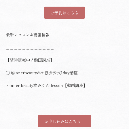
ご予約はこちら
＿＿＿＿＿＿＿＿＿＿＿＿
最新レッスン&講座情報
＿＿＿＿＿＿＿＿＿＿＿＿
【随時販売中！動画講座】
①
@innerbeautydiet
協会公式1day講座
・inner beauty本みりん lesson【動画講座】
お申し込みはこちら