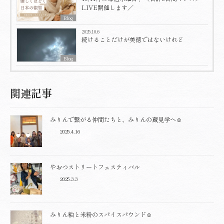
LIVE開催します／
Blog
2025.10.6
続けることだけが美徳ではないけれど
Blog
関連記事
みりんで繋がる仲間たちと、みりんの蔵見学へ☺️
2025.4.16
やおつストリートフェスティバル
2025.3.3
みりん粕と米粉のスパイスパウンド☺️