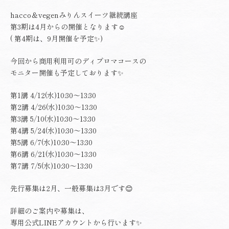
hacco＆vegenみりんスイーツ継続講座
第3期は4月からの開催となります☺️
( 第4期は、9月開催を予定✨)
今回から商用利用可のディプロマコースの
モニター開催も予定しております✨
第1講 4/12(水)10:30〜13:30
第2講 4/26(水)10:30〜13:30
第3講 5/10(水)10:30〜13:30
第4講 5/24(水)10:30〜13:30
第5講 6/7(水)10:30〜13:30
第6講 6/21(水)10:30〜13:30
第7講 7/5(水)10:30〜13:30
先行募集は2月、一般募集は3月です😊
詳細のご案内や募集は、
専用公式LINEアカウントから行います✨