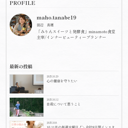
PROFILE
maho.tanabe19
田辺 真穂
「みりんスイーツと発酵食」minamoto食堂
主宰/インナービューティープランナー
最新の投稿
2025.10.29
心の健康を守りたい
Blog
2025.10.12
自殺について思うこと
Blog
2025.10.8
10,11月の毎週水曜日！＼合計8日間インスタ