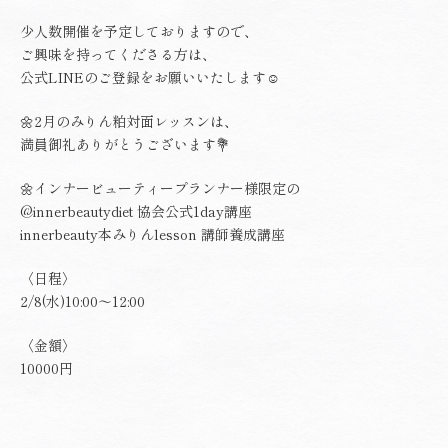
少人数開催を予定しておりますので、
ご興味を持ってくださる方は、
公式LINEのご登録をお願いいたします☺️
🌼2月のみりん粕対面レッスンは、
満員御礼ありがとうございます💐
🌼インナービューティープランナー様限定の
@innerbeautydiet
協会公式1day講座
innerbeauty本みりんlesson 講師養成講座
〈日程〉
2/8(水)10:00〜12:00
〈金額〉
10000円