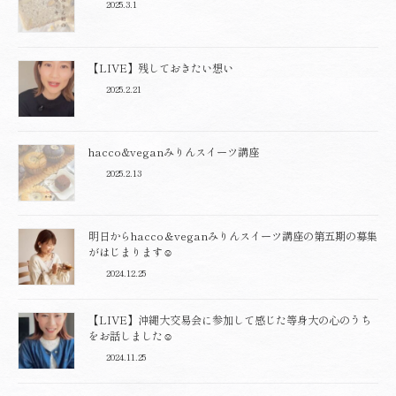
2025.3.1
【LIVE】残しておきたい想い
2025.2.21
hacco&veganみりんスイーツ講座
2025.2.13
明日からhacco＆veganみりんスイーツ講座の第五期の募集
がはじまります☺️
2024.12.25
【LIVE】沖縄大交易会に参加して感じた等身大の心のうち
をお話しました☺️
2024.11.25