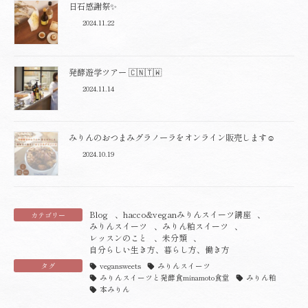
日石感謝祭✨
2024.11.22
発酵遊学ツアー 🇨🇳🇹🇼
2024.11.14
みりんのおつまみグラノーラをオンライン販売します☺️
2024.10.19
Blog
、
hacco&veganみりんスイーツ講座
、
カテゴリー
みりんスイーツ
、
みりん粕スイーツ
、
レッスンのこと
、
未分類
、
自分らしい生き方、暮らし方、働き方
タグ
vegansweets
みりんスイーツ
みりんスイーツと発酵食minamoto食堂
みりん粕
本みりん