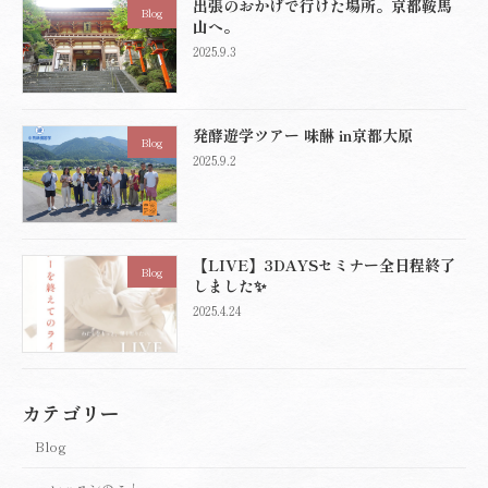
出張のおかげで行けた場所。京都鞍馬
Blog
山へ。
2025.9.3
発酵遊学ツアー 味醂 in京都大原
Blog
2025.9.2
【LIVE】3DAYSセミナー全日程終了
Blog
しました✨
2025.4.24
カテゴリー
Blog