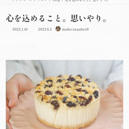
心を込めること。思いやり。
最
2023.1.16
2023.6.2
maho.tanabe19
終
更
新
日
時
: