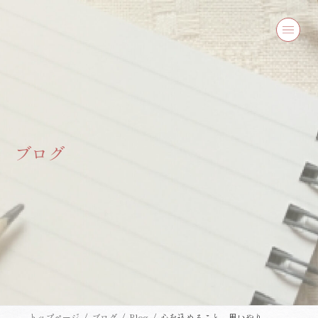
コ
ナ
ン
ビ
テ
ゲ
ン
ー
ツ
シ
へ
ョ
ス
ン
キ
に
ッ
移
プ
動
ブログ
トップページ
ブログ
Blog
心を込めること。思いやり。