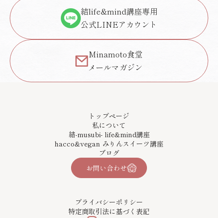
結life&mind講座専用
公式LINEアカウント
Minamoto食堂
メールマガジン
トップページ
私について
結-musubi- life&mind講座
hacco&vegan みりんスイーツ講座
ブログ
お問い合わせ
プライバシーポリシー
特定商取引法に基づく表記