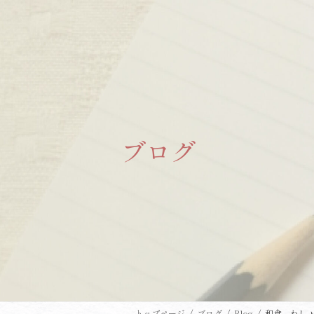
コ
ナ
ン
ビ
テ
ゲ
ン
ー
ツ
シ
へ
ョ
ス
ン
キ
に
ブログ
ッ
移
プ
動
トップページ
ブログ
Blog
和食。わし