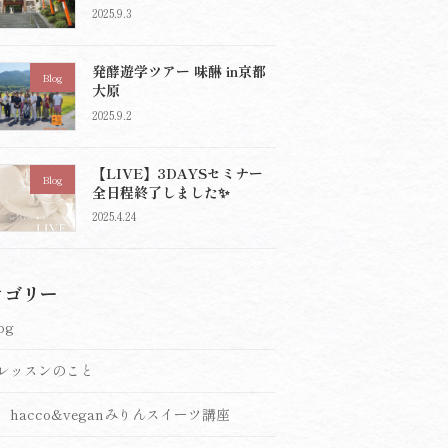
2025.9.3
発酵遊学ツアー 味醂 in京都
Blog
大原
2025.9.2
【LIVE】3DAYSセミナー
Blog
全日程終了しました✨
2025.4.24
テゴリー
og
レッスンのこと
hacco&veganみりんスイーツ講座