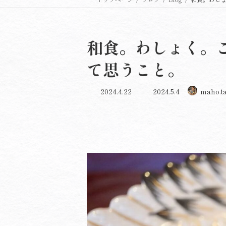
和食。わしょく。
て思うこと。
最
2024.4.22
2024.5.4
maho.t
終
更
新
日
時
: