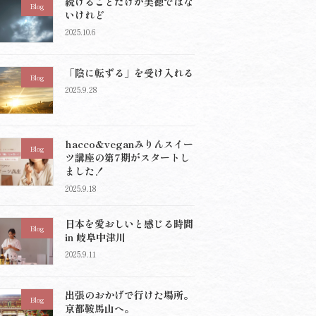
続けることだけが美徳ではな
Blog
いけれど
2025.10.6
「陰に転ずる」を受け入れる
Blog
2025.9.28
hacco&veganみりんスイー
Blog
ツ講座の第7期がスタートし
ました！
2025.9.18
日本を愛おしいと感じる時間
Blog
in 岐阜中津川
2025.9.11
出張のおかげで行けた場所。
Blog
京都鞍馬山へ。