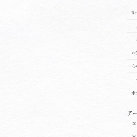
Re
お
心
未
ア
2
2