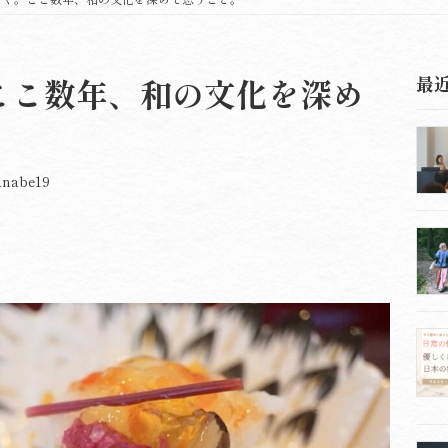
ここ数年、和の文化を深め
最
anabe19