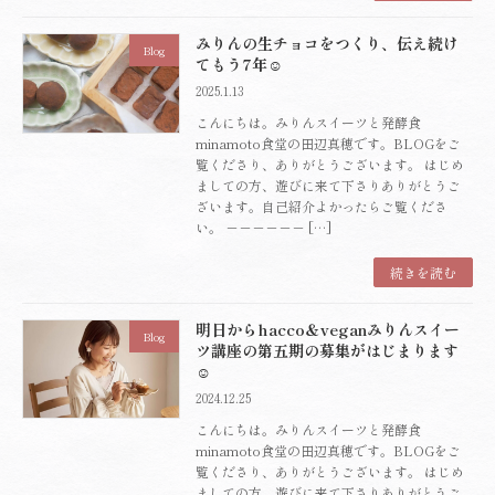
みりんの生チョコをつくり、伝え続け
Blog
てもう7年☺️
2025.1.13
こんにちは。みりんスイーツと発酵食
minamoto食堂の田辺真穂です。BLOGをご
覧くださり、ありがとうございます。 はじめ
ましての方、遊びに来て下さりありがとうご
ざいます。自己紹介よかったらご覧くださ
い。 －－－－－－ […]
続きを読む
明日からhacco＆veganみりんスイー
Blog
ツ講座の第五期の募集がはじまります
☺️
2024.12.25
こんにちは。みりんスイーツと発酵食
minamoto食堂の田辺真穂です。BLOGをご
覧くださり、ありがとうございます。 はじめ
ましての方、遊びに来て下さりありがとうご