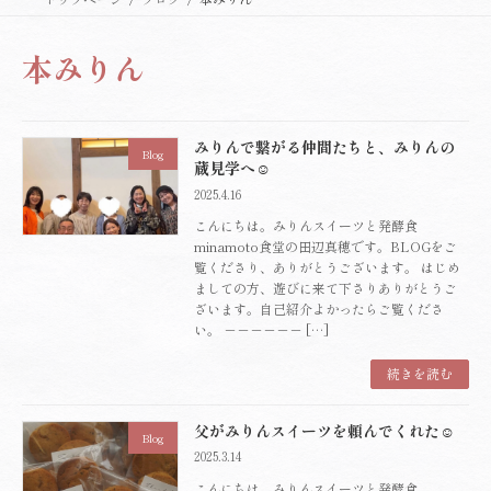
本みりん
みりんで繋がる仲間たちと、みりんの
Blog
蔵見学へ☺️
2025.4.16
こんにちは。みりんスイーツと発酵食
minamoto食堂の田辺真穂です。BLOGをご
覧くださり、ありがとうございます。 はじめ
ましての方、遊びに来て下さりありがとうご
ざいます。自己紹介よかったらご覧くださ
い。 －－－－－－ […]
続きを読む
父がみりんスイーツを頼んでくれた☺️
Blog
2025.3.14
こんにちは。みりんスイーツと発酵食