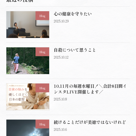
ペ
ペ
ペ
の
ー
ー
ー
心の健康を守りたい
ペ
ジ
ジ
ジ
Blog
2025.10.29
ー
ジ
送
自殺について思うこと
Blog
り
2025.10.12
10,11月の毎週水曜日！＼合計8日間イ
Blog
ンスタLIVE開催します／
2025.10.8
続けることだけが美徳ではないけれど
Blog
2025.10.6