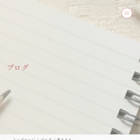
コ
ナ
ン
ビ
テ
ゲ
ン
ー
ツ
シ
へ
ョ
ス
ン
キ
に
ッ
移
プ
動
ブログ
トップページ
ブログ
本みりん