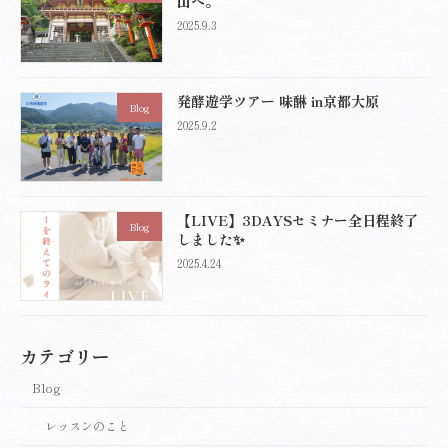
山へ。
2025.9.3
発酵遊学ツアー 味醂 in京都大原
Blog
2025.9.2
【LIVE】3DAYSセミナー全日程終了
Blog
しました✨
2025.4.24
カテゴリー
Blog
レッスンのこと