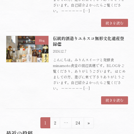
ざいます。自己紹介よかったらご覧くださ
い。 －－－－－－ […]
続きを読む
伝統的酒造りユネスコ無形文化遺産登
Blog
録👏
2024.12.7
こんにちは。みりんスイーツと発酵食
minamoto食堂の田辺真穂です。BLOGをご
覧くださり、ありがとうございます。 はじめ
ましての方、遊びに来て下さりありがとうご
ざいます。自己紹介よかったらご覧くださ
い。 －－－－－－ […]
続きを読む
投
固
固
固
1
2
…
24
»
定
定
定
稿
最近の投稿