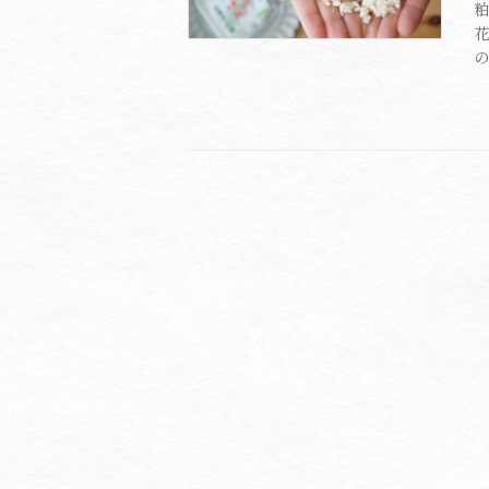
粕
花
の
投
稿
の
ペ
ー
ジ