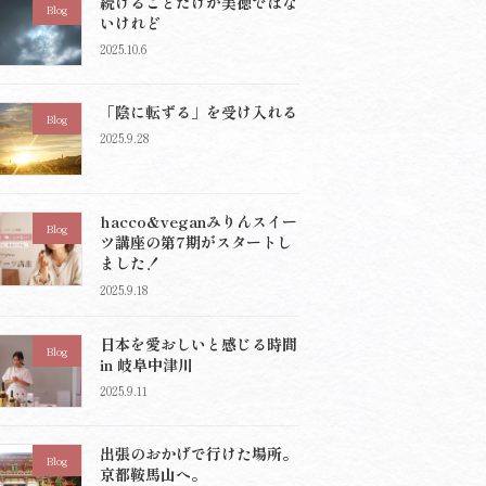
続けることだけが美徳ではな
Blog
いけれど
2025.10.6
「陰に転ずる」を受け入れる
Blog
2025.9.28
hacco&veganみりんスイー
Blog
ツ講座の第7期がスタートし
ました！
2025.9.18
日本を愛おしいと感じる時間
Blog
in 岐阜中津川
2025.9.11
出張のおかげで行けた場所。
Blog
京都鞍馬山へ。