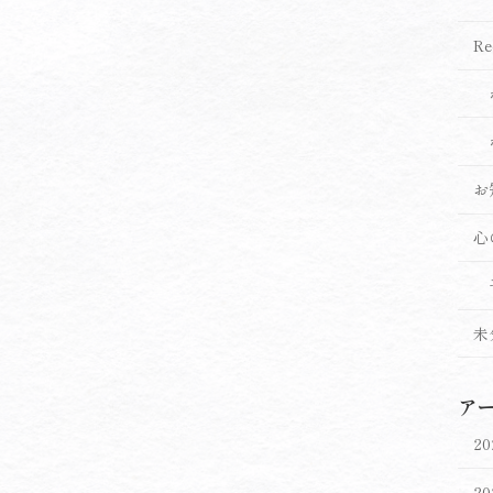
Re
お
心
未
ア
2
2