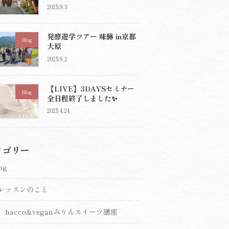
2025.9.3
発酵遊学ツアー 味醂 in京都
Blog
大原
2025.9.2
【LIVE】3DAYSセミナー
Blog
全日程終了しました✨
2025.4.24
テゴリー
og
レッスンのこと
hacco&veganみりんスイーツ講座