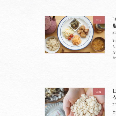
Blog
20
わ
た
を
か
Blog
20
昔