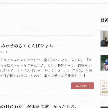
最
しあわせのさくらんぼジャム
21.5.14
となりさんからいただいた、宝石みたいなさくらんぼ。 「さ
らんぼのジャムを作りたい！」という長男くんと、種取りか
頑張って、さくらんぼジャムをつくりました♩ 昨日は、歯医
で保育園をお休みしたので、季節を感じる手仕事を […]
続きを読む
母の日にわたしが本当に欲しかったもの。