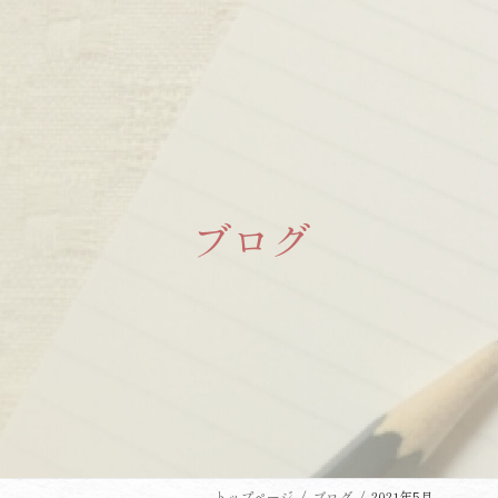
コ
ナ
ン
ビ
テ
ゲ
ン
ー
ツ
シ
へ
ョ
ス
ン
キ
に
ブログ
ッ
移
プ
動
トップページ
ブログ
2021年5月