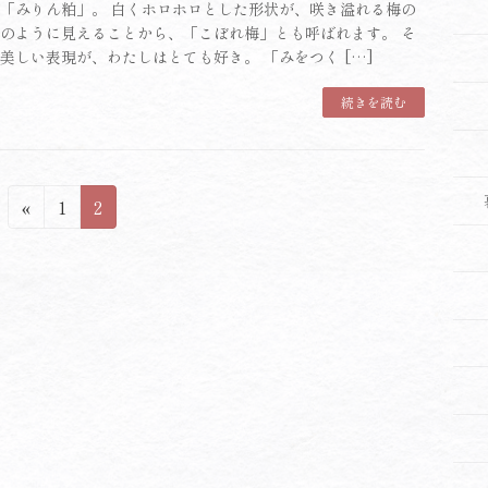
「みりん粕」。 白くホロホロとした形状が、咲き溢れる梅の
のように見えることから、「こぼれ梅」とも呼ばれます。 そ
美しい表現が、わたしはとても好き。 「みをつく […]
続きを読む
固
固
«
1
2
定
定
ペ
ペ
ー
ー
ジ
ジ