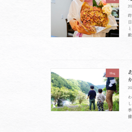
20
昨
日
と
敵
Blog
20
わ
し
季
備