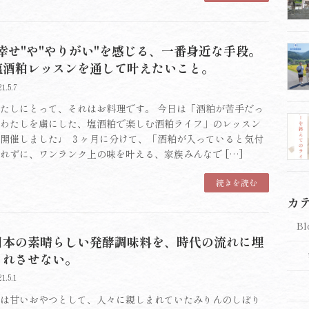
"幸せ"や"やりがい"を感じる、一番身近な手段。
塩酒粕レッスンを通して叶えたいこと。
21.5.7
たしにとって、それはお料理です。 今日は「酒粕が苦手だっ
わたしを虜にした、塩酒粕で楽しむ酒粕ライフ」のレッスン
開催しました♩ ３ヶ月に分けて、「酒粕が入っていると気付
れずに、ワンランク上の味を叶える、家族みんなで […]
続きを読む
カ
Bl
日本の素晴らしい発酵調味料を、時代の流れに埋
もれさせない。
21.5.1
は甘いおやつとして、人々に親しまれていたみりんのしぼり