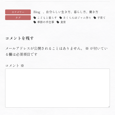
Blog
、
自分らしい生き方、暮らし方、働き方
カテゴリー
タグ
こどもと暮らす
さくらんぼジャム作り
子育て
季節の手仕事
食育
コメントを残す
メールアドレスが公開されることはありません。
※
が付いてい
る欄は必須項目です
コメント
※