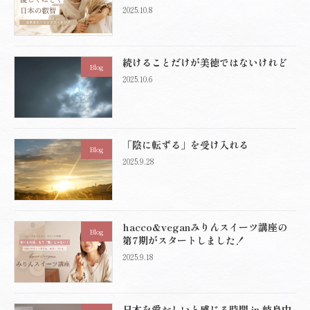
2025.10.8
続けることだけが美徳ではないけれど
Blog
2025.10.6
「陰に転ずる」を受け入れる
Blog
2025.9.28
hacco&veganみりんスイーツ講座の
Blog
第7期がスタートしました！
2025.9.18
日本を愛おしいと感じる時間 in 岐阜中