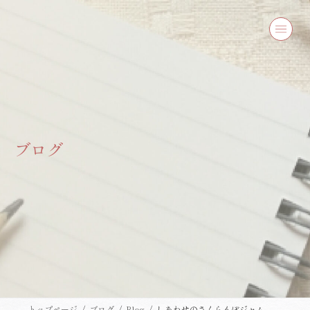
コ
ナ
ン
ビ
テ
ゲ
ン
ー
ツ
シ
へ
ョ
ス
ン
キ
に
ッ
移
プ
動
ブログ
トップページ
ブログ
Blog
しあわせのさくらんぼジャム