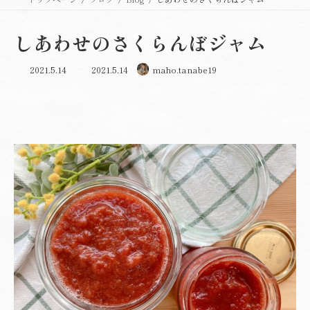
しあわせのさくらんぼジャム
最
2021.5.14
2021.5.14
maho.tanabe19
終
更
新
日
時
: