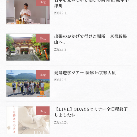
Blog
津川
2025.9.11
出張のおかげで行けた場所。京都鞍馬
Blog
山へ。
2025.9.3
発酵遊学ツアー 味醂 in京都大原
Blog
2025.9.2
【LIVE】3DAYSセミナー全日程終了
Blog
しました✨
2025.4.24