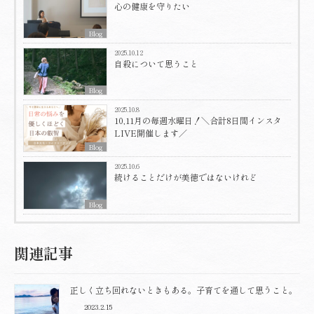
心の健康を守りたい
Blog
2025.10.12
自殺について思うこと
Blog
2025.10.8
10,11月の毎週水曜日！＼合計8日間インスタ
LIVE開催します／
Blog
2025.10.6
続けることだけが美徳ではないけれど
Blog
関連記事
正しく立ち回れないときもある。子育てを通して思うこと。
2023.2.15