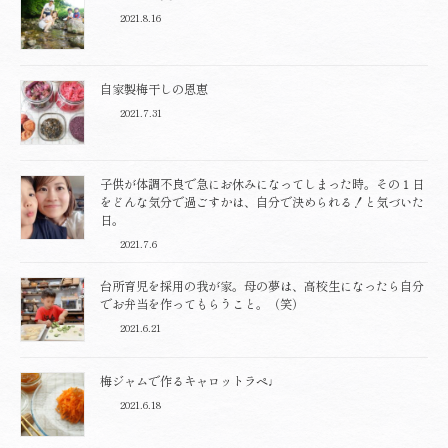
2021.8.16
自家製梅干しの恩恵
2021.7.31
子供が体調不良で急にお休みになってしまった時。その１日
をどんな気分で過ごすかは、自分で決められる！と気づいた
日。
2021.7.6
台所育児を採用の我が家。母の夢は、高校生になったら自分
でお弁当を作ってもらうこと。（笑）
2021.6.21
梅ジャムで作るキャロットラペ♩
2021.6.18